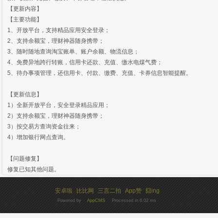
【更新内容】
【主要功能】
1、开放平台，支持精品应用安全登录；
2、支持余额宝，理财神器随身携带；
3、随时随地查询淘宝账单、账户余额、物流信息；
4、免费异地跨行转账，信用卡还款、充值、缴水电煤气费；
5、待办事项管理，还信用卡、付款、缴费、充值、卡券信息智能提醒。
【更新信息】
1）全新开放平台，安全登录精品应用；
2）支持余额宝，理财神器随身携带；
3）按交易方查询资金往来；
4）增加银行网点查询。
【问题修复】
修复已知其他问题。
安卓啦
比比网
三言二拍
App赞
囧ing
Powered by
AppCMS
Processed in 6.02 ms