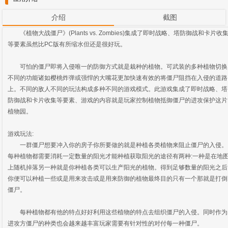
介绍
截图
《植物大战僵尸》(Plants vs. Zombies)集成了即时战略、塔防御战和卡片收
等要素虽然比PC版有所缩水但还是很好玩。
可怕的僵尸即将入侵唯一的防御方式就是栽种的植物。可武装的多种植物切换
不同的功能诸如樱桃炸弹或强悍的大嘴花更加快速有效的将僵尸阻挡在入侵的道路
上。不同的敌人不同的玩法构成多种不同的游戏模式。此游戏集成了即时战略、塔
防御战和卡片收集等要素、游戏的内容就是玩家控制植物抵御僵尸的进攻保护这片
植物园。
游戏玩法:
一群僵尸想要冲入你的房子你所要做的就是种植各类植物来阻止僵尸的入侵。
每种植物都需要消耗一定数量的阳光才能种植获取阳光的途径有两种:一种是在地
上随机掉落另一种就是你种植各类可以生产阳光的植物。得到足够数量的阳光之后
你便可以种植一些或是用来攻击或是用来防御的植物最终目的只有一个那就是打倒
僵尸。
每种植物都有他的特点好好利用这些植物的特点去组织僵尸的入侵。同时作为
进攻方僵尸的种类也会越来越丰富玩家需要有针对性的对付每一种僵尸。