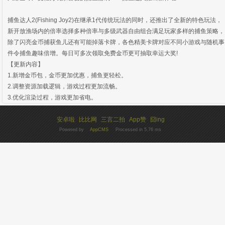
捕鱼达人2(Fishing Joy2)在继承1代传统玩法的同时，还推出了全新的特色玩法，
新开放渔场内的倍率选择多种倍率与多级武器自由组合满足玩家多样的捕鱼策略，
除了闪亮金币捕获鱼儿还有可能掉落卡牌，各色精美卡牌对应不同小游戏与随机事
件令捕鱼趣味倍增。每日可多次领取免费金币更可抽取幸运大奖!
【更新内容】
1.新增金币包，金币更加优惠，捕鱼更轻松。
2.调整资源加载逻辑，游戏过程更加流畅。
3.优化渲染过程，游戏更加省电。
安卓啦
比比网
三言二拍
App赞
囧ing
Powered by
AppCMS
Processed in 5.76 ms