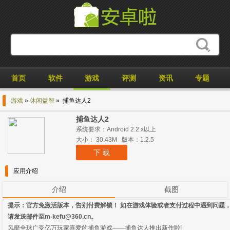
首页
软件
游戏
评测
资讯
专题
游戏
»
休闲益智
» 捕鱼达人2
捕鱼达人2
系统要求：Android 2.2.x以上
大小： 30.43M 版本：1.2.5
下 载
应用介绍
介绍
截图
提示：官方免激活版本，告别付费解锁！ 如在游戏体验或者支付过程中遇到问题
请发送邮件至m-kefu@360.cn。
风靡全球广受亿万玩家喜爱的捕鱼游戏——捕鱼达人推出新作啦!